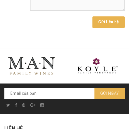
Gửi liên hệ
GỬI NGAY
LIÊN HỆ